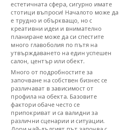
естетичната сфера, сигурно имате
стотици въпроси! Началото може да
е трудно и объркващо, но с
креативни идеи и внимателно
планиране може да си спестите
много главоболия по пътя на
утвърждаването на един успешен
салон, център или обект.
Много от подробностите за
започване на собствен бизнес се
различават в зависимост от
профила на обекта. Базовите
фактори обаче често се
припокриват и са валидни за
различни сценарии и ситуации.
Дори най-дългият път започва с